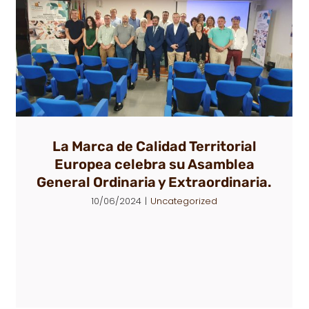
Los ayuntamientos de los municipios de
Jayena, Moraleda de Zafayona y Algarinejo,
reciben el Diploma de la MCT.
Uncategorized
La Marca de Calidad Territorial
Europea celebra su Asamblea
General Ordinaria y Extraordinaria.
10/06/2024
|
Uncategorized